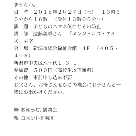
ませんか。
日 時 ２０１６年２月２７日（土） １３時３
０分から１６時 （受付１３時００分～）
演 題 子どものスマホ依存とその防止
講 師 遠藤美季さん 「エンジェルズ・アイ
ズ」主宰
会 場 新潟市総合福祉会館 ４F （４０５・
４０６）
新潟市中央区八千代１−３−１
参加費 ５００円（高校生以下無料）
その他 事前申し込み不要
お父さん、お母さんぜひこの機会にお子さんと一
緒にお出かけください、
カ
お知らせ
,
講演会
テ
コメントを残す
ゴ
リ