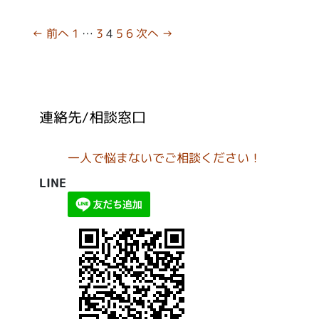
ー
投
← 前へ
1
…
3
4
5
6
次へ →
稿
ナ
ビ
ゲ
連絡先/相談窓口
ー
シ
ョ
一人で悩まないでご相談ください！
ン
LINE