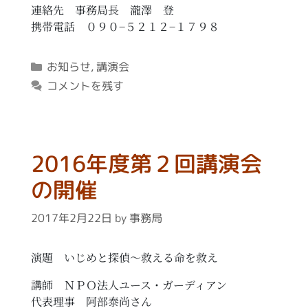
連絡先 事務局長 瀧澤 登
携帯電話 ０９０−５２１２−１７９８
カ
お知らせ
,
講演会
テ
コメントを残す
ゴ
リ
ー
2016年度第２回講演会
の開催
2017年2月22日
by
事務局
演題 いじめと探偵～救える命を救え
講師 ＮＰＯ法人ユース・ガーディアン
代表理事 阿部泰尚さん