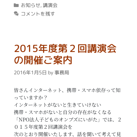
カ
お知らせ
,
講演会
テ
コメントを残す
ゴ
リ
ー
2015年度第２回講演会
の開催ご案内
2016年1月5日
by
事務局
皆さんインターネット、携帯・スマホ依存って知
っていますか？
インターネットがないと生きていけない
携帯・スマホがないと自分の存在がなくなる
「NPO法人子どものオンブズにいがた」では、２
０１５年度第２回講演会を
次のとおり開催いたします、話を聞いて考えて見