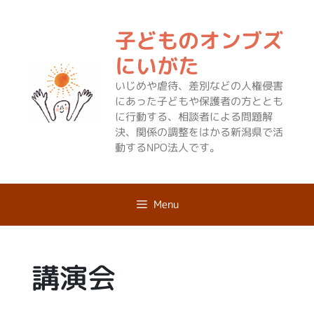
コ
ン
子どものオンブズ
テ
ン
にいがた
ツ
いじめや虐待、差別などの人権侵害
へ
にあった子どもや保護者の方ととも
ス
に行動する、相談者による問題解
キ
決、関係の調整をはかる新潟県で活
ッ
動するNPO法人です。
プ
Menu
講演会