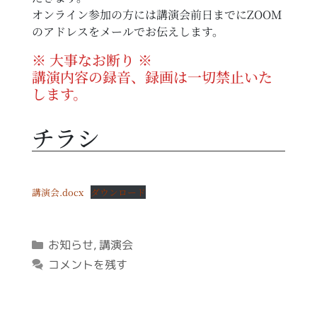
オンライン参加の方には講演会前日までにZOOM
のアドレスをメールでお伝えします。
※ 大事なお断り ※
講演内容の録音、録画は一切禁止いた
します。
チラシ
講演会.docx
ダウンロード
カ
お知らせ
,
講演会
テ
コメントを残す
ゴ
リ
ー