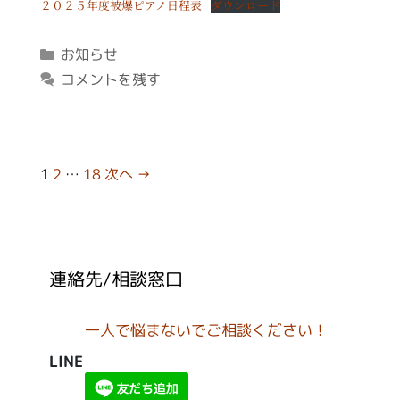
２０２５年度被爆ピアノ日程表
ダウンロード
カ
お知らせ
テ
コメントを残す
ゴ
リ
ー
投
1
2
…
18
次へ →
稿
ナ
ビ
ゲ
連絡先/相談窓口
ー
シ
ョ
一人で悩まないでご相談ください！
ン
LINE