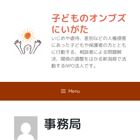
コ
ン
子どものオンブズ
テ
ン
にいがた
ツ
いじめや虐待、差別などの人権侵害
へ
にあった子どもや保護者の方ととも
ス
に行動する、相談者による問題解
キ
決、関係の調整をはかる新潟県で活
ッ
動するNPO法人です。
プ
Menu
事務局