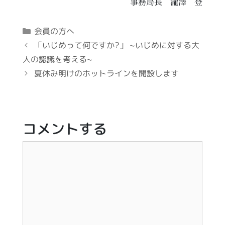
事務局長 瀧澤 登
カ
会員の方へ
テ
投
「いじめって何ですか?」 ~いじめに対する大
ゴ
稿
人の認識を考える~
リ
ナ
夏休み明けのホットラインを開設します
ー
ビ
ゲ
ー
シ
コメントする
ョ
ン
コ
メ
ン
ト