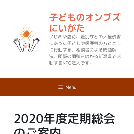
コ
ン
子どものオンブズ
テ
ン
にいがた
ツ
いじめや虐待、差別などの人権侵害
へ
にあった子どもや保護者の方ととも
ス
に行動する、相談者による問題解
キ
決、関係の調整をはかる新潟県で活
ッ
動するNPO法人です。
プ
Menu
2020年度定期総会
のご案内