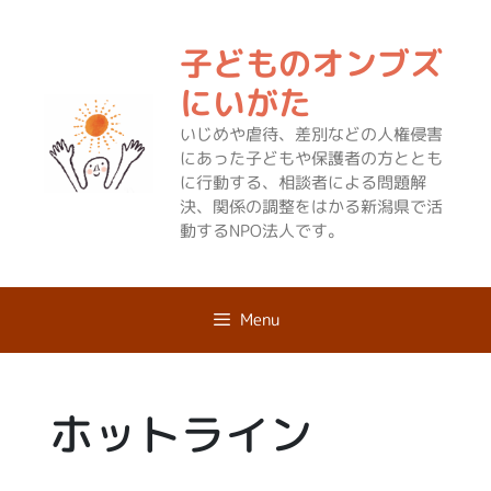
コ
ン
子どものオンブズ
テ
ン
にいがた
ツ
いじめや虐待、差別などの人権侵害
へ
にあった子どもや保護者の方ととも
ス
に行動する、相談者による問題解
キ
決、関係の調整をはかる新潟県で活
ッ
動するNPO法人です。
プ
Menu
ホットライン