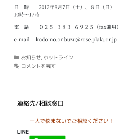
日 時 2013年9月7日（土）、８日（日）
10時～17時
電 話 ０２５−３８３−６９２５（fax兼用）
e-mail kodomo.onbuzu@rose.plala.or.jp
カ
お知らせ
,
ホットライン
テ
コメントを残す
ゴ
リ
ー
連絡先/相談窓口
一人で悩まないでご相談ください！
LINE